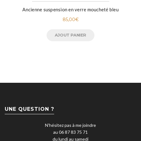
Ancienne suspension en verre moucheté bleu
85,00
€
AJOUT PANIER
UNE QUESTION ?
N'hésitez pas à me joindre
au 06 87 83 75 71
du lundi au samedi