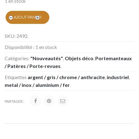
1 en stock
AJOUT PANIER
SKU:
2492
.
Disponibilité :
1 en stock
Catégories:
"Nouveautés"
,
Objets déco
,
Portemanteaux
/ Patères / Porte-revues
.
Etiquettes
argent / gris / chrome / anthracite
,
industriel
,
metal / inox / aluminium / fer
.
PARTAGER :