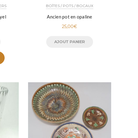
IERS
BOÎTES / POTS / BOCAUX
yel
Ancien pot en opaline
25,00
€
AJOUT PANIER