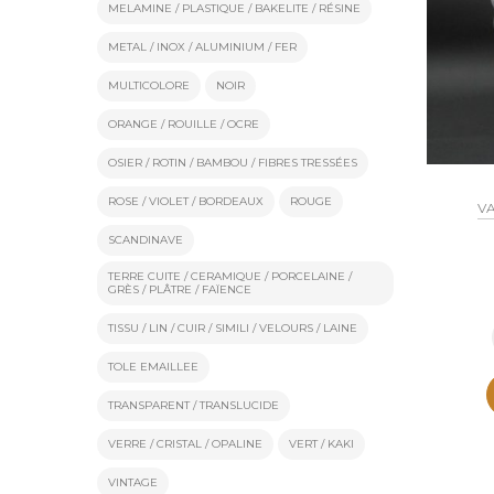
MELAMINE / PLASTIQUE / BAKELITE / RÉSINE
METAL / INOX / ALUMINIUM / FER
MULTICOLORE
NOIR
ORANGE / ROUILLE / OCRE
OSIER / ROTIN / BAMBOU / FIBRES TRESSÉES
ROSE / VIOLET / BORDEAUX
ROUGE
VA
SCANDINAVE
TERRE CUITE / CERAMIQUE / PORCELAINE /
GRÈS / PLÂTRE / FAÏENCE
TISSU / LIN / CUIR / SIMILI / VELOURS / LAINE
TOLE EMAILLEE
TRANSPARENT / TRANSLUCIDE
VERRE / CRISTAL / OPALINE
VERT / KAKI
VINTAGE