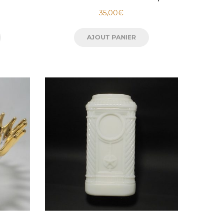
35,00
€
AJOUT PANIER