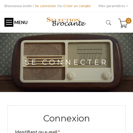
Bienvenue invité !
Se connecter
Ou
Créer un compte
Mes paramètres
0
MENU
SE CONNECTER
Connexion
Identifiant ou e-mail
*