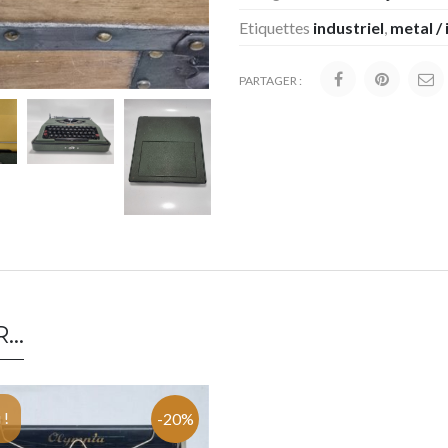
Etiquettes
industriel
,
metal / 
PARTAGER :
R…
 !
-20%