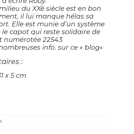
à écrire Rooy.
ilieu du XXè siècle est en bon
ment, il lui manque hélas sa
rt. Elle est munie d’un système
le capot qui reste solidaire de
st numérotée 22543.
nombreuses info. sur ce «
blog
«
aires :
1 x 5 cm
k