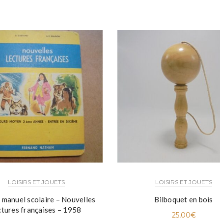
LOISIRS ET JOUETS
LOISIRS ET JOUETS
 manuel scolaire – Nouvelles
Bilboquet en bois
ctures françaises – 1958
25,00
€