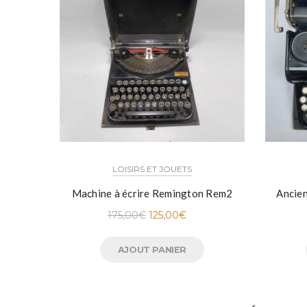
LOISIRS ET JOUETS
Machine à écrire Remington Rem2
Ancien
175,00
€
125,00
€
AJOUT PANIER