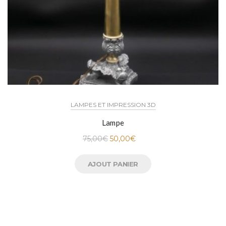
LAMPES ET IMPRESSION 3D
Lampe
75,00
€
50,00
€
AJOUT PANIER