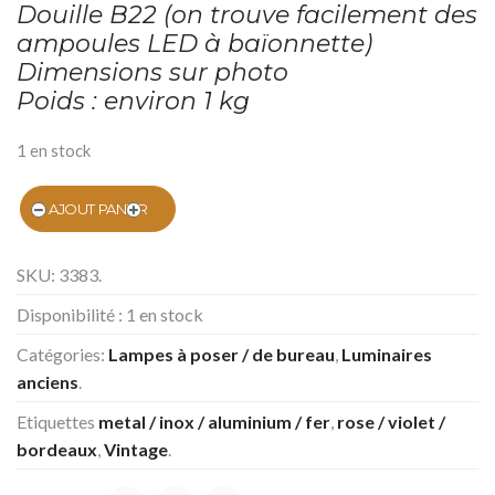
Douille B22 (on trouve facilement des
ampoules LED à baïonnette)
Dimensions sur photo
Poids : environ 1 kg
1 en stock
AJOUT PANIER
SKU:
3383
.
Disponibilité :
1 en stock
Catégories:
Lampes à poser / de bureau
,
Luminaires
anciens
.
Etiquettes
metal / inox / aluminium / fer
,
rose / violet /
bordeaux
,
Vintage
.