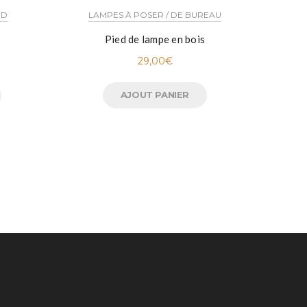
3D
LAMPES À POSER / DE BUREAU
SUSPEN
Pied de lampe en bois
Anci
29,00
€
AJOUT PANIER