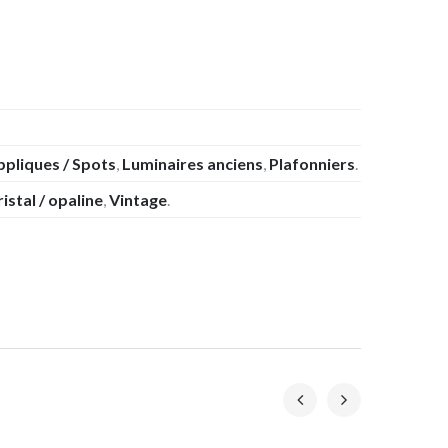
ppliques / Spots
,
Luminaires anciens
,
Plafonniers
.
ristal / opaline
,
Vintage
.