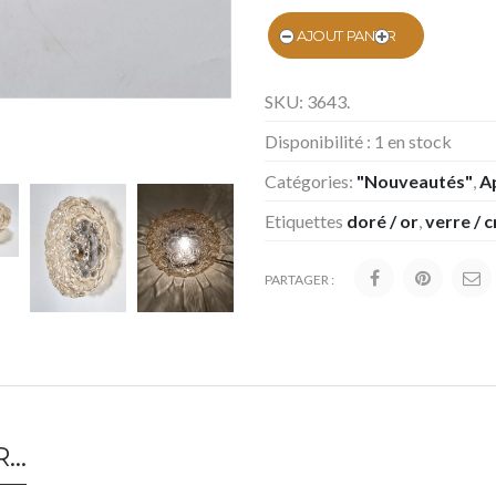
AJOUT PANIER
SKU:
3643
.
Disponibilité :
1 en stock
Catégories:
"Nouveautés"
,
A
Etiquettes
doré / or
,
verre / c
PARTAGER :
R…