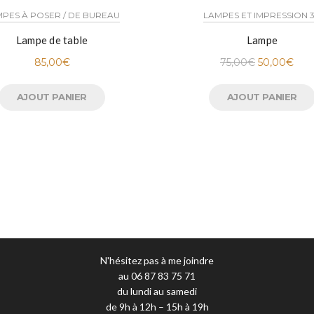
PES À POSER / DE BUREAU
LAMPES ET IMPRESSION 
Lampe de table
Lampe
85,00
€
75,00
€
50,00
€
AJOUT PANIER
AJOUT PANIER
N'hésitez pas à me joindre
au 06 87 83 75 71
du lundi au samedi
de 9h à 12h – 15h à 19h