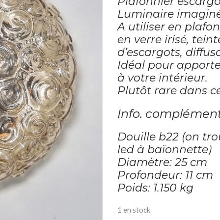
Plafonnier escargo
Luminaire imaginé 
A utiliser en plafo
en verre irisé, te
d’escargots, diffu
Idéal pour apporte
à votre intérieur.
Plutôt rare dans c
Info. complément
Douille b22 (on tr
led à baïonnette)
Diamètre: 25 cm
Profondeur: 11 cm
Poids: 1.150 kg
1 en stock