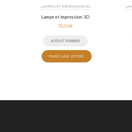
LAMPES ET IMPRESSION 3D
LAM
Lampe et impression 3D
75,00
€
AJOUT PANIER
FAIRE UNE OFFRE
UNE QUESTION ?