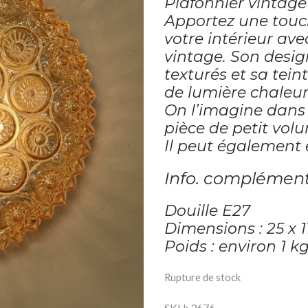
Plafonnier vintage 
Apportez une touc
votre intérieur av
vintage. Son desig
texturés et sa tei
de lumière chaleur
On l’imagine dans 
pièce de petit vol
Il peut également 
Info. complément
Douille E27
Dimensions : 25 x 
Poids : environ 1 k
Rupture de stock
SKU:
3676
.