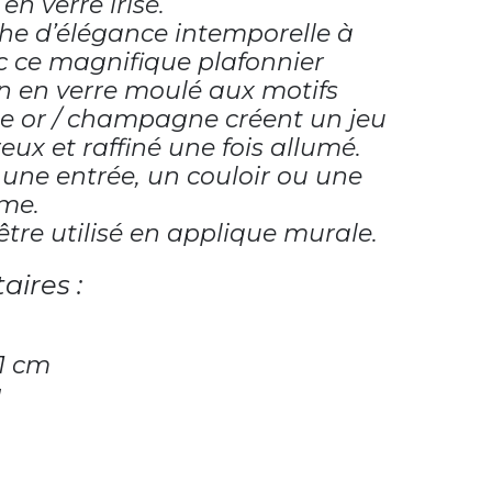
en verre irisé.
he d’élégance intemporelle à
ec ce magnifique plafonnier
n en verre moulé aux motifs
nte or / champagne créent un jeu
eux et raffiné une fois allumé.
une entrée, un couloir ou une
ume.
être utilisé en applique murale.
aires :
11 cm
g