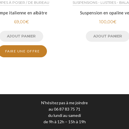
PES À POSER / DE BUREAU
SUSPENSIONS - LUSTRES - BAL
mpe italienne en albâtre
Suspension en opaline v
69,00
€
100,00
€
AJOUT PANIER
AJOUT PANIER
FAIRE UNE OFFRE
N'hésitez pas à me joindre
au 06 87 83 75 71
du lundi au samedi
de 9h à 12h – 15h à 19h