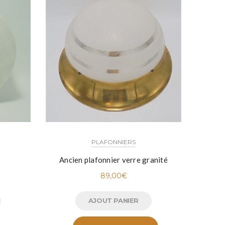
PLAFONNIERS
Ancien plafonnier verre granité
Grand 
89,00
€
AJOUT PANIER