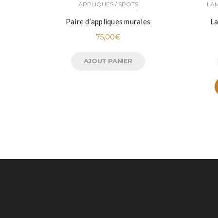
APPLIQUES / SPOTS
LAM
Paire d’appliques murales
La
75,00
€
AJOUT PANIER
UNE QUESTION ?