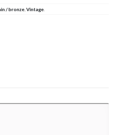
ain / bronze
,
Vintage
.