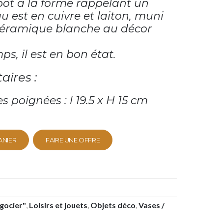
pot à la forme rappelant un
 est en cuivre et laiton, muni
céramique blanche au décor
ps, il est en bon état.
aires :
 poignées : l 19.5 x H 15 cm
ANIER
FAIRE UNE OFFRE
égocier"
,
Loisirs et jouets
,
Objets déco
,
Vases /