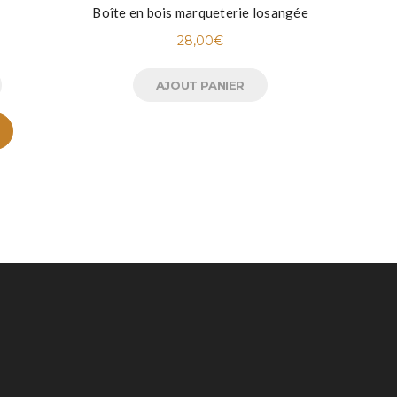
Boîte en bois marqueterie losangée
Vide-p
28,00
€
AJOUT PANIER