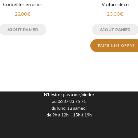
Corbeilles en osier
Voiture déco
26,00
€
20,00
€
AJOUT PANIER
AJOUT PANIER
FAIRE UNE OFFRE
N'hésitez pas à me joindre
au 06 87 83 75 71
du lundi au samedi
de 9h à 12h – 15h à 19h