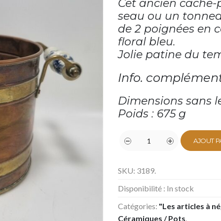
Cet ancien cache-
seau ou un tonneau
de 2 poignées en 
floral bleu.
Jolie patine du tem
Info. complément
Dimensions sans les
Poids : 675 g
AJOUT P
SKU:
3189
.
Disponibilité :
In stock
Catégories:
"Les articles à n
Céramiques / Pots
.