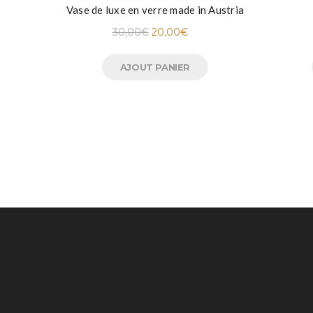
Vase de luxe en verre made in Austria
30,00
€
20,00
€
AJOUT PANIER
UNE QUESTION ?