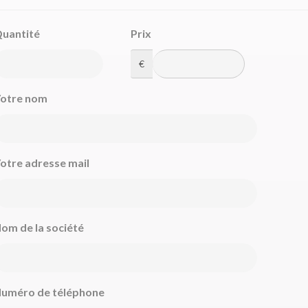
uantité
Prix
€
otre nom
otre adresse mail
om de la société
uméro de téléphone