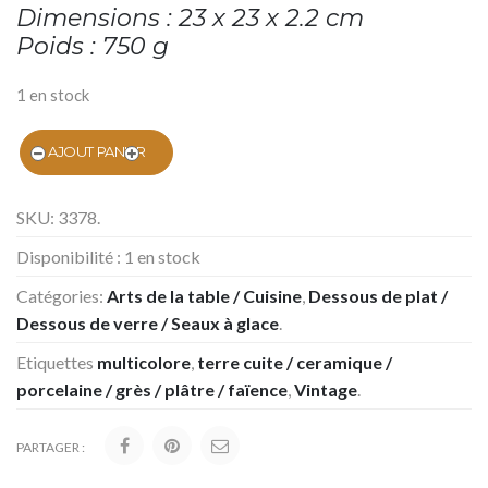
Dimensions : 23 x 23 x 2.2 cm
Poids : 750 g
1 en stock
AJOUT PANIER
SKU:
3378
.
Disponibilité :
1 en stock
Catégories:
Arts de la table / Cuisine
,
Dessous de plat /
Dessous de verre / Seaux à glace
.
Etiquettes
multicolore
,
terre cuite / ceramique /
porcelaine / grès / plâtre / faïence
,
Vintage
.
PARTAGER :