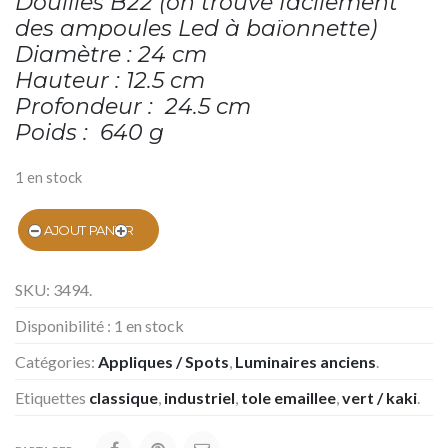
Douilles B22 (on trouve facilement
des ampoules Led à baïonnette)
Diamètre : 24 cm
Hauteur : 12.5 cm
Profondeur : 24.5 cm
Poids : 640 g
1 en stock
AJOUT PANIER
SKU:
3494
.
Disponibilité :
1 en stock
Catégories:
Appliques / Spots
,
Luminaires anciens
.
Etiquettes
classique
,
industriel
,
tole emaillee
,
vert / kaki
.