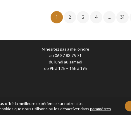
1
2
3
4
…
31
N'hésitez pas à me joindre
au 06 87 83 75 71
du lundi au samedi
de 9h à 12h – 15h à 19h
s offrir la meilleure expérience sur notre site.
 cookies que nous utilisons ou les désactiver dans
paramètres
.