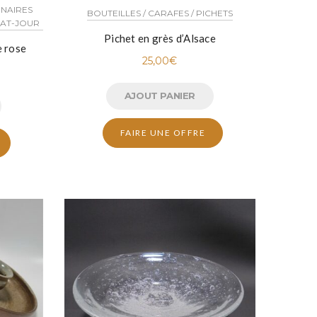
INAIRES
BOUTEILLES / CARAFES / PICHETS
BAT-JOUR
Pichet en grès d’Alsace
e rose
25,00
€
AJOUT PANIER
FAIRE UNE OFFRE