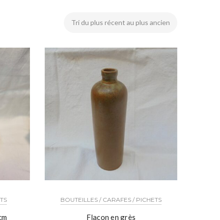
OTS
BOUTEILLES / CARAFES / PICHETS
5cm
Flacon en grès