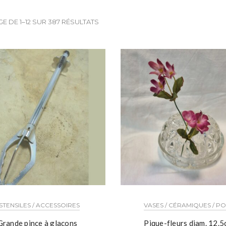
E DE 1–12 SUR 387 RÉSULTATS
STENSILES / ACCESSOIRES
VASES / CÉRAMIQUES / P
Grande pince à glaçons
Pique-fleurs diam. 12.