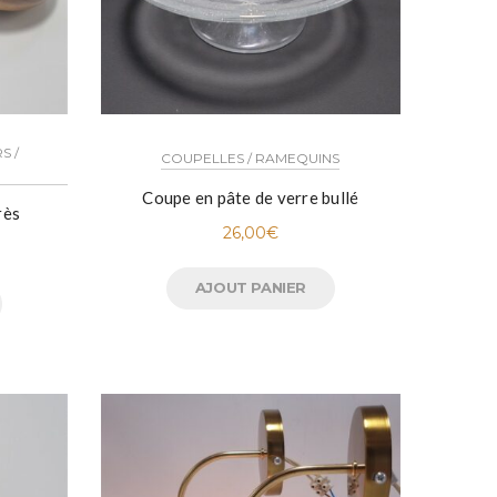
S /
COUPELLES / RAMEQUINS
Coupe en pâte de verre bullé
rès
26,00
€
AJOUT PANIER