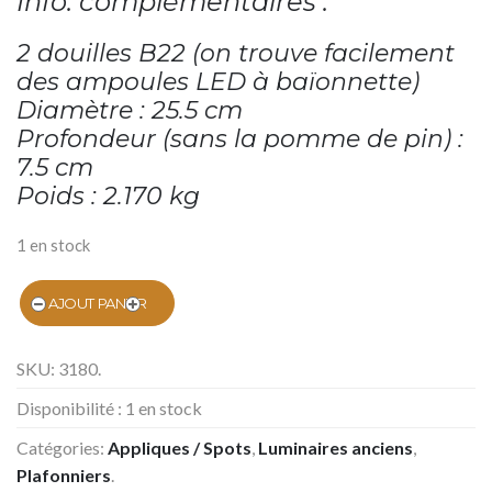
Info. complémentaires :
2 douilles B22 (on trouve facilement
des ampoules LED à baïonnette)
Diamètre : 25.5 cm
Profondeur (sans la pomme de pin) :
7.5 cm
Poids : 2.170 kg
1 en stock
AJOUT PANIER
SKU:
3180
.
Disponibilité :
1 en stock
Catégories:
Appliques / Spots
,
Luminaires anciens
,
Plafonniers
.