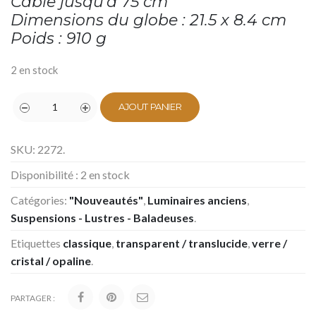
Câble jusqu’à 75 cm
Dimensions du globe : 21.5 x 8.4 cm
Poids : 910 g
2 en stock
AJOUT PANIER
SKU:
2272
.
Disponibilité :
2 en stock
Catégories:
"Nouveautés"
,
Luminaires anciens
,
Suspensions - Lustres - Baladeuses
.
Etiquettes
classique
,
transparent / translucide
,
verre /
cristal / opaline
.
PARTAGER :