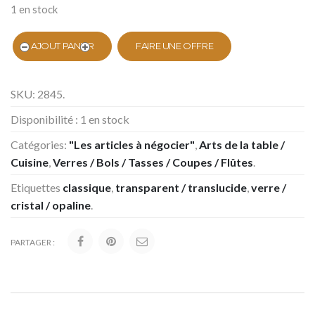
1 en stock
AJOUT PANIER
FAIRE UNE OFFRE
SKU:
2845
.
Disponibilité :
1 en stock
Catégories:
"Les articles à négocier"
,
Arts de la table /
Cuisine
,
Verres / Bols / Tasses / Coupes / Flûtes
.
Etiquettes
classique
,
transparent / translucide
,
verre /
cristal / opaline
.
PARTAGER :