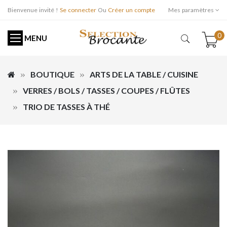
Bienvenue invité !
Se connecter
Ou
Créer un compte
Mes paramètres
0
MENU
BOUTIQUE
ARTS DE LA TABLE / CUISINE
VERRES / BOLS / TASSES / COUPES / FLÛTES
TRIO DE TASSES À THÉ