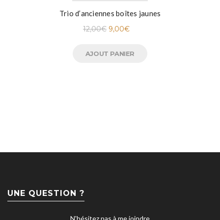
Trio d’anciennes boîtes jaunes
12,00
€
9,00
€
AJOUT PANIER
UNE QUESTION ?
N'hésitez pas à me joindre