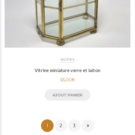
BOÎTES
Vitrine miniature verre et laiton
65,00
€
AJOUT PANIER
1
2
3