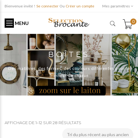
Bienvenue invité !
Se connecter
Ou
Créer un compte
Mes paramètres
0
MENU
BOÎTES
Des matières, des formes, des couleurs différentes pour le
bonheur de chacun
AFFICHAGE DE 1–12 SUR 28 RÉSULTATS