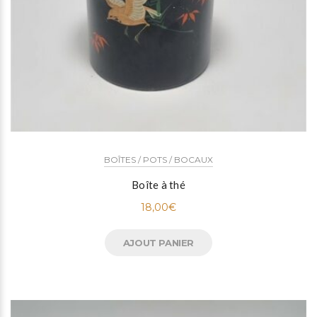
BOÎTES / POTS / BOCAUX
Boîte à thé
18,00
€
AJOUT PANIER