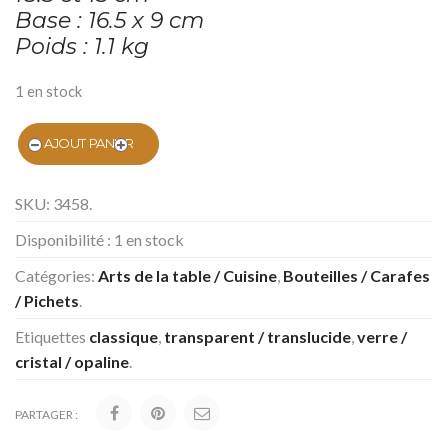
Base : 16.5 x 9 cm
Poids : 1.1 kg
1 en stock
AJOUT PANIER
SKU:
3458
.
Disponibilité :
1 en stock
Catégories:
Arts de la table / Cuisine
,
Bouteilles / Carafes
/ Pichets
.
Etiquettes
classique
,
transparent / translucide
,
verre /
cristal / opaline
.
PARTAGER :