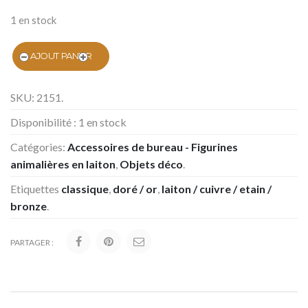
1 en stock
AJOUT PANIER
SKU:
2151
.
Disponibilité :
1 en stock
Catégories:
Accessoires de bureau - Figurines
animalières en laiton
,
Objets déco
.
Etiquettes
classique
,
doré / or
,
laiton / cuivre / etain /
bronze
.
PARTAGER :