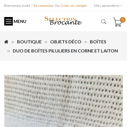
Bienvenue invité !
Se connecter
Ou
Créer un compte
Mes paramètres
0
MENU
BOUTIQUE
OBJETS DÉCO
BOÎTES
DUO DE BOÎTES PILULIERS EN CORNE ET LAITON