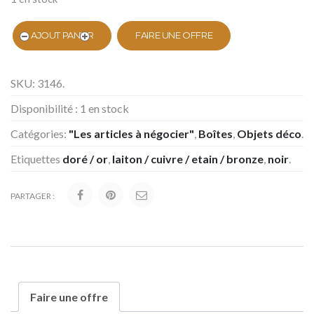
AJOUT PANIER
FAIRE UNE OFFRE
SKU:
3146
.
Disponibilité :
1 en stock
Catégories:
"Les articles à négocier"
,
Boîtes
,
Objets déco
.
Etiquettes
doré / or
,
laiton / cuivre / etain / bronze
,
noir
.
PARTAGER :
Faire une offre