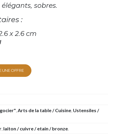
 élégants, sobres.
aires :
2.6 x 2.6 cm
g
E UNE OFFRE
égocier"
,
Arts de la table / Cuisine
,
Ustensiles /
r
,
laiton / cuivre / etain / bronze
.