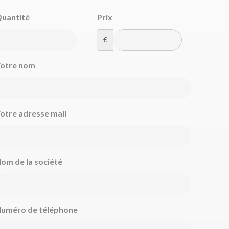
uantité
Prix
€
otre nom
otre adresse mail
om de la société
uméro de téléphone