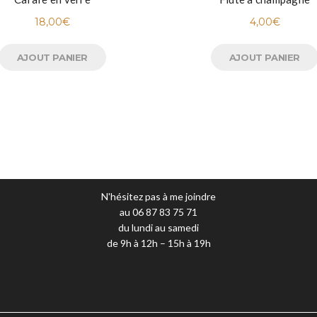
18,00
€
4,00
€
AJOUT PANIER
AJOUT PANIER
N'hésitez pas à me joindre
au 06 87 83 75 71
du lundi au samedi
de 9h à 12h – 15h à 19h