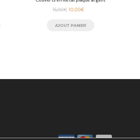
15,00
€
10,00
€
AJOUT PANIER