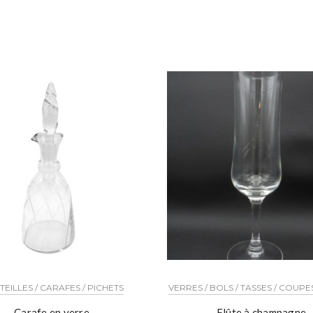
EILLES / CARAFES / PICHETS
VERRES / BOLS / TASSES / COUPES
Carafe en verre
Flûte à champagne