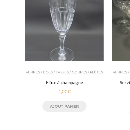
VERRES / BOLS / TASSES / COUPES / FLÛTES
VERRES /
Flûte à champagne
Serv
4,00
€
AJOUT PANIER