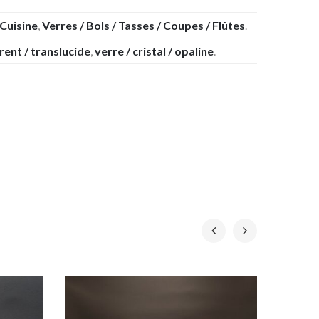
 Cuisine
,
Verres / Bols / Tasses / Coupes / Flûtes
.
ent / translucide
,
verre / cristal / opaline
.