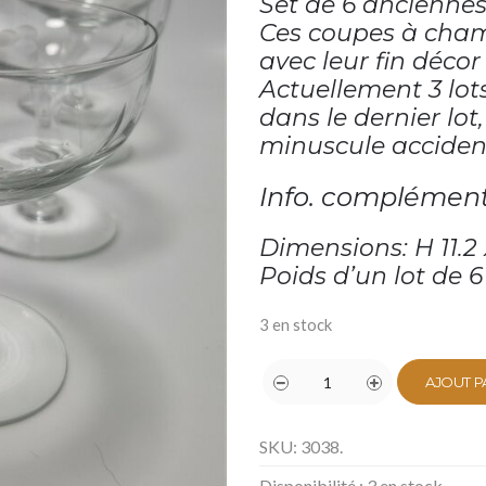
Set de 6 ancienne
Ces coupes à cham
avec leur fin décor 
Actuellement 3 lot
dans le dernier lo
minuscule accident
Info. complément
Dimensions: H 11.2 
Poids d’un lot de 6
3 en stock
AJOUT P
SKU:
3038
.
Disponibilité :
3 en stock