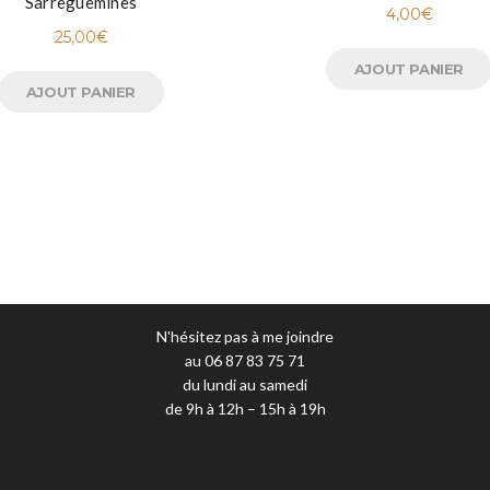
Sarreguemines
4,00
€
25,00
€
AJOUT PANIER
AJOUT PANIER
N'hésitez pas à me joindre
au 06 87 83 75 71
du lundi au samedi
de 9h à 12h – 15h à 19h