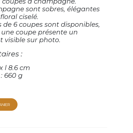
s coupes à champagne.
pagne sont sobres, élégantes
floral ciselé.
s de 6 coupes sont disponibles,
t, une coupe présente un
 visible sur photo.
aires :
x l 8.6 cm
 : 660 g
ANIER