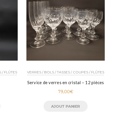
 / FLÛTES
VERRES / BOLS / TASSES / COUPES / FLÛTES
VERRES /
Service de verres en cristal – 12 pièces
Sér
79,00
€
AJOUT PANIER