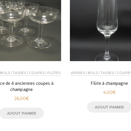
 BOLS / TASSES / COUPES / FLÛTES
VERRES / BOLS / TASSES / COUPES
ice de 6 anciennes coupes à
Flûte à champagne
champagne
4,00
€
26,00
€
AJOUT PANIER
AJOUT PANIER