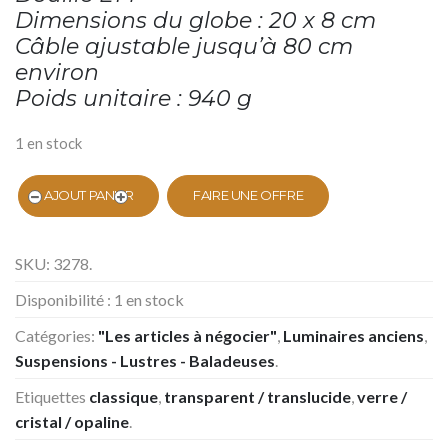
Dimensions du globe : 20 x 8 cm
Câble ajustable jusqu’à 80 cm
environ
Poids unitaire : 940 g
1 en stock
AJOUT PANIER
FAIRE UNE OFFRE
SKU:
3278
.
Disponibilité :
1 en stock
Catégories:
"Les articles à négocier"
,
Luminaires anciens
,
Suspensions - Lustres - Baladeuses
.
Etiquettes
classique
,
transparent / translucide
,
verre /
cristal / opaline
.