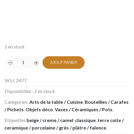
2 en stock
AJOUT PANIER
SKU:
2477
.
Disponibilité :
2 en stock
Catégories:
Arts de la table / Cuisine
,
Bouteilles / Carafes
/ Pichets
,
Objets déco
,
Vases / Céramiques / Pots
.
Etiquettes
beige / creme / camel
,
classique
,
terre cuite /
ceramique / porcelaine / grès / plâtre / faïence
.